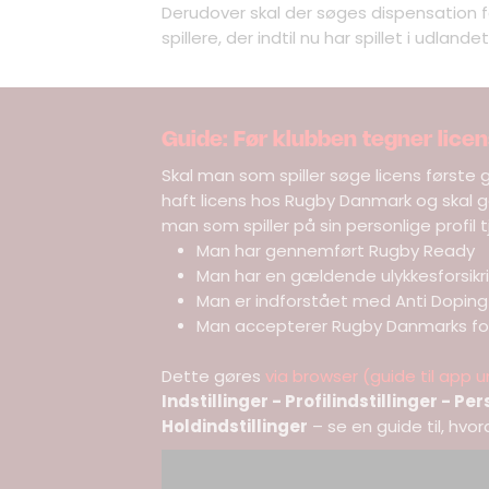
Derudover skal der søges dispensation for
spillere, der indtil nu har spillet i udlande
Guide: Før klubben tegner licen
Skal man som spiller søge licens første g
haft licens hos Rugby Danmark og skal ge
man som spiller på sin personlige profil tj
Man har gennemført Rugby Ready
Man har en gældende ulykkesforsikr
Man er indforstået med Anti Doping
Man accepterer Rugby Danmarks fot
Dette gøres
via browser (guide til app 
Indstillinger - Profilindstillinger - Pe
Holdindstillinger
– se en guide til, hvo