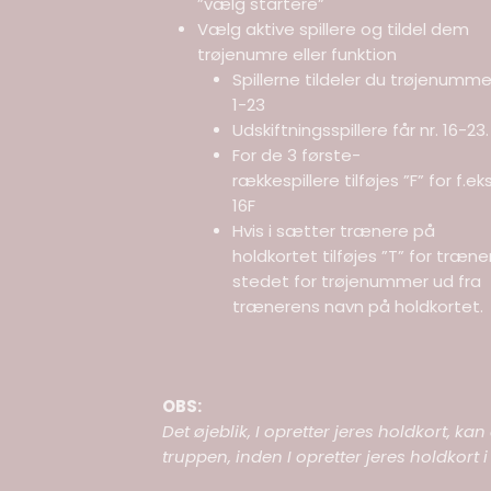
”vælg startere”
Vælg aktive spillere og tildel dem
trøjenumre eller funktion
Spillerne tildeler du trøjenumme
1-23
Udskiftningsspillere får nr. 16-23.
For de 3 første-
rækkespillere tilføjes ”F” for f.eks
16F
Hvis i sætter trænere på
holdkortet tilføjes ”T” for træner
stedet for trøjenummer ud fra
trænerens navn på holdkortet.
OBS:
Det øjeblik, I opretter jeres holdkort, 
truppen, inden I opretter jeres holdkort i