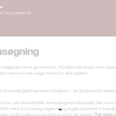
er
e tre spørgsmål
ansøgning
 at følgende trin er gennemført. På siden her finder man vide
rdan man som klub søger licens for sine spillere.
t en betalingsaftale med Holdsport – se guide hertil i video
ens for, selv har indstillet deres brugerprofil korrekt. Det er e
stået med Anti Doping-reglerne og Rugby Danmark fotopoli
 findes under spillerens personlige profil. Se guiden
"Før man s