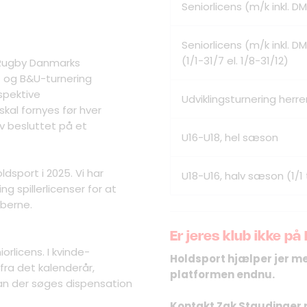
Seniorlicens (m/k inkl. 
Seniorlicens (m/k inkl. 
(1/1-31/7 el. 1/8-31/12)
i Rugby Danmarks
- og B&U-turnering
spektive
Udviklingsturnering herre
skal fornyes før hver
v besluttet på et
U16-U18, hel sæson
ldsport i 2025. Vi har
U18-U16, halv sæson (1/1 til
g spillerlicenser for at
bberne.
Er jeres klub ikke på
orlicens. I kvinde-
Holdsport hjælper jer me
fra det kalenderår,
platformen endnu.
n kan der søges dispensation
Kontakt Zak Staudinger 