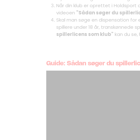
Når din klub er oprettet i Holdsport o
videoen
"Sådan søger du spillerl
Skal man søge en dispensation for e
spillere under 18 år, transkønnede sp
spillerlicens som klub"
kan du se,
Guide: Sådan søger du spillerl