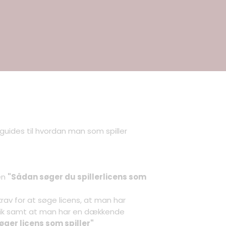
oguides til hvordan man som spiller
en
"Sådan søger du spillerlicens som
t krav for at søge licens, at man har
tik samt at man har en dækkende
øger licens som spiller"