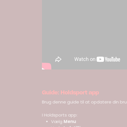
Guide: Holdsport app
Brug denne guide til at opdatere din bru
I Holdsports app:
Vælg
Menu