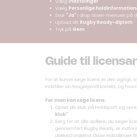
Vælg
Indstillinger
Vælg
Personlige holdinformation
Svar
"Ja"
i drop down-menuen på d
Upload dit
Rugby Ready-diplom
Tryk på
Gem
Guide til licens
For at kunne søge licens er det vigtigt,
indstiller sin brugerprofil korrekt, og hvo
Før
man kan søge licens:
Opret din klub på Holdsport og opre
klub"
Sørg for at alle spillere, du søger lic
gennemført Rugby Ready, er indfor
ulykkesforsikring. Disse indstillinger