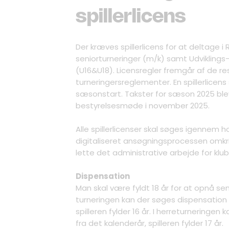
spillerlicens
Der kræves spillerlicens for at deltage 
seniorturneringer (m/k) samt Udviklings
(U16&U18). Licensregler fremgår af de re
turneringersreglementer. En spillerlicens 
sæsonstart. Takster for sæson 2025 ble
bestyrelsesmøde i november 2025.
Alle spillerlicenser skal søges igennem ho
digitaliseret ansøgningsprocessen omkrin
lette det administrative arbejde for klu
Dispensation
Man skal være fyldt 18 år for at opnå seni
turneringen kan der søges dispensation 
spilleren fylder 16 år. I herreturneringe
fra det kalenderår, spilleren fylder 17 år.