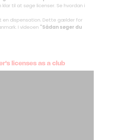
 klar til at søge licenser. Se hvordan i
mt en dispensation. Dette gælder for
Danmark. I videoen
"Sådan søger du
er's licenses as a club