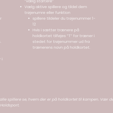
”vælg startere”
Vælg aktive spillere og tildel dem
trøjenumre eller funktion
r
spillere tildeler du trøjenummer 1-
12
Hvis i sætter trænere på
holdkortet tilføjes ”T” for træner i
.
stedet for trøjenummer ud fra
trænerens navn på holdkortet.
 i
kan alle spillere se, hvem der er på holdkortet til kampen. V
 Holdsport.