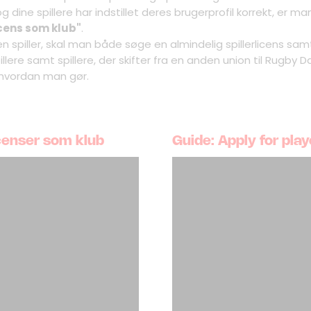
g dine spillere har indstillet deres brugerprofil korrekt, er man
icens som klub"
.
n spiller, skal man både søge en almindelig spillerlicens sa
illere samt spillere, der skifter fra en anden union til Rugby 
 hvordan man gør.
icenser som klub
Guide: Apply for play