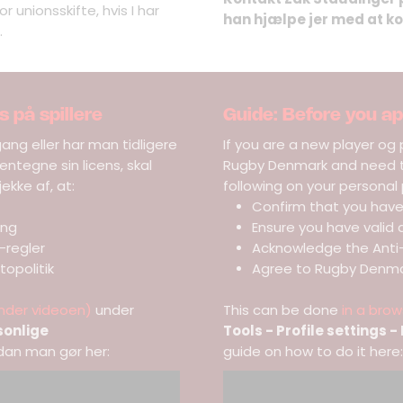
 unionsskifte, hvis I har
han hjælpe jer med at k
t.
s på spillere
Guide: Before you app
ang eller har man tidligere
If you are a new player og 
ntegne sin licens, skal
Rugby Denmark and need to
ekke af, at:
following on your personal p
Confirm that you hav
ing
Ensure you have valid 
-regler
Acknowledge the Anti-
opolitik
Agree to Rugby Denmar
under videoen)
under
This can be done
in a brow
rsonlige
Tools - Profile settings 
rdan man gør her:
guide on how to do it here: