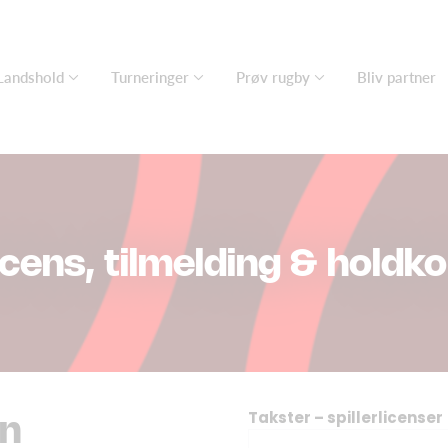
Landshold
Turneringer
Prøv rugby
Bliv partner
icens, tilmelding & holdko
Takster – spillerlicenser
n