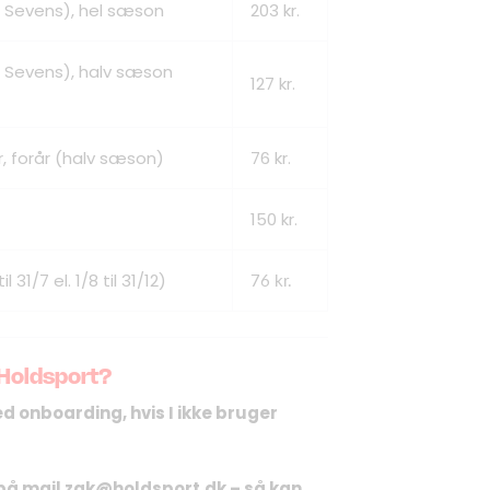
DM Sevens), hel sæson
203 kr.
DM Sevens), halv sæson
127 kr.
r, forår (halv sæson)
76 kr.
150 kr.
 31/7 el. 1/8 til 31/12)
76 kr.
 Holdsport?
d onboarding, hvis I ikke bruger
på mail
zak@holdsport.dk
– så kan