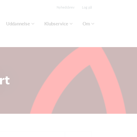
Nyhedsbrev
Log på
Uddannelse
Klubservice
Om
rt